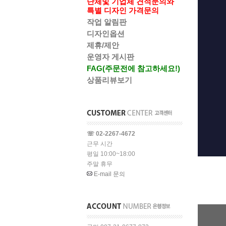
단체및 기업체 견적문의와
특별 디자인 가격문의
작업 알림판
디자인옵션
제휴/제안
운영자 게시판
FAG(주문전에 참고하세요!)
상품리뷰보기
☏ 02-2267-4672
근무 시간
평일 10:00~18:00
주말 휴무
E-mail 문의