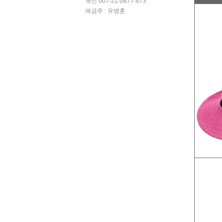
국민 007-21-0677-873
예금주 : 유병훈