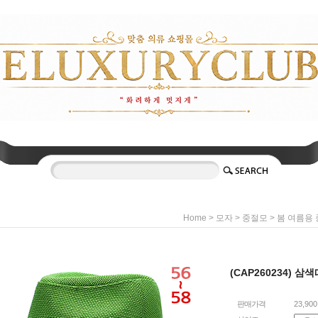
>
>
>
Home
모자
중절모
봄 여름용
(CAP260234) 
판매가격
23,90