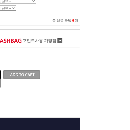
총 상품 금액
0
원
포인트사용 가맹점
?