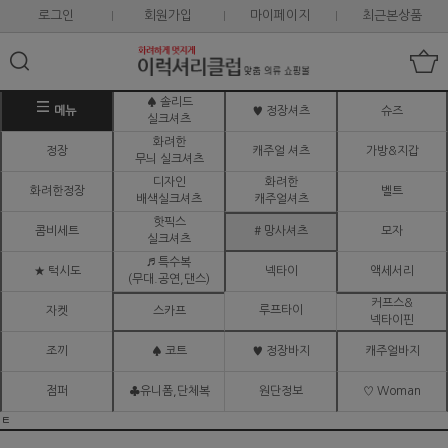
로그인
회원가입
마이페이지
최근본상품
♠ 솔리드
메뉴
♥ 정장셔츠
슈즈
실크셔츠
화려한
정장
캐주얼 셔츠
가방&지갑
무늬 실크셔츠
디자인
화려한
화려한정장
벨트
배색실크셔츠
캐주얼셔츠
핫픽스
콤비세트
# 망사셔츠
모자
실크셔츠
♬ 특수복
★ 턱시도
넥타이
액세서리
(무대.공연,댄스)
커프스&
루프타이
자켓
스카프
넥타이핀
조끼
♠ 코트
♥ 정장바지
캐주얼바지
점퍼
♣유니폼,단체복
원단정보
♡ Woman
ㅌ