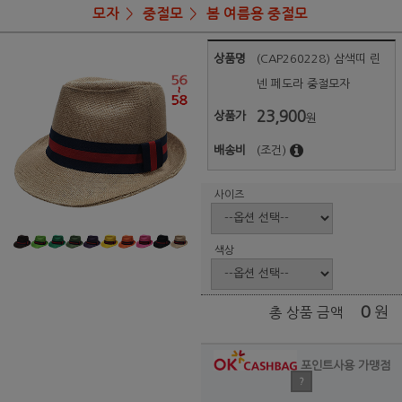
모자
중절모
봄 여름용 중절모
상품명
(CAP260228) 삼색띠 린
넨 페도라 중절모자
23,900
상품가
원
배송비
(조건)
사이즈
색상
0
원
총 상품 금액
포인트사용 가맹점
?