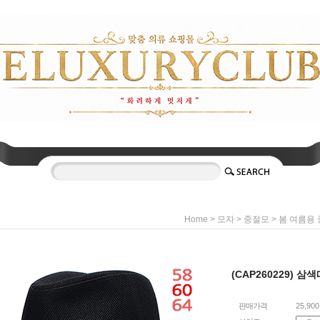
>
>
>
Home
모자
중절모
봄 여름용
(CAP260229) 
판매가격
25,90