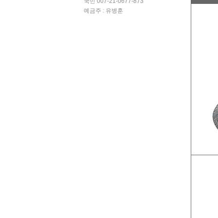
국민 007-21-0677-873
예금주 : 유병훈