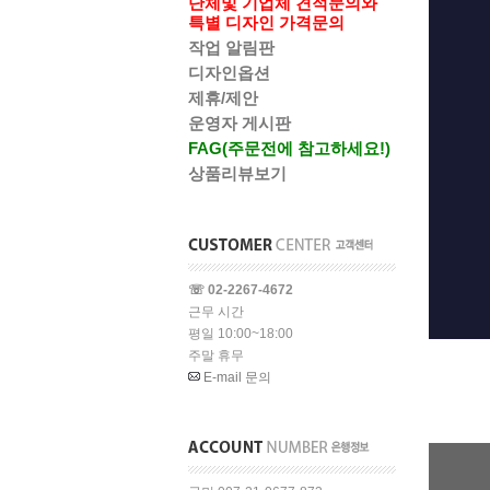
단체및 기업체 견적문의와
특별 디자인 가격문의
작업 알림판
디자인옵션
제휴/제안
운영자 게시판
FAG(주문전에 참고하세요!)
상품리뷰보기
☏ 02-2267-4672
근무 시간
평일 10:00~18:00
주말 휴무
E-mail 문의