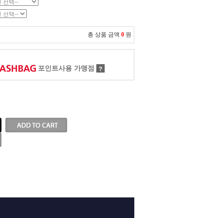
총 상품 금액
0
원
포인트사용 가맹점
?