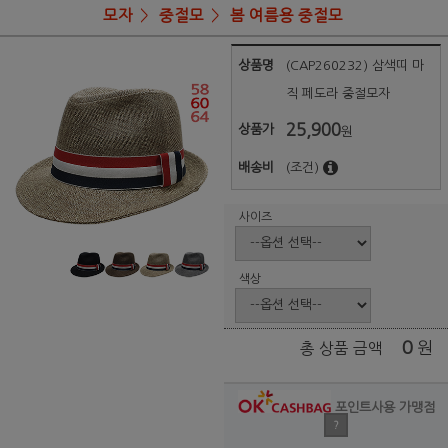
모자
중절모
봄 여름용 중절모
상품명
(CAP260232) 삼색띠 마
직 페도라 중절모자
25,900
상품가
원
배송비
(조건)
사이즈
색상
0
원
총 상품 금액
포인트사용 가맹점
?