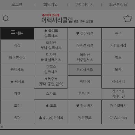
로그인
회원가입
마이페이지
최근본상품
♠ 솔리드
메뉴
♥ 정장셔츠
슈즈
실크셔츠
화려한
정장
캐주얼 셔츠
가방&지갑
무늬 실크셔츠
디자인
화려한
화려한정장
벨트
배색실크셔츠
캐주얼셔츠
핫픽스
콤비세트
# 망사셔츠
모자
실크셔츠
♬ 특수복
★ 턱시도
넥타이
액세서리
(무대.공연,댄스)
커프스&
루프타이
자켓
스카프
넥타이핀
조끼
♠ 코트
♥ 정장바지
캐주얼바지
점퍼
♣유니폼,단체복
원단정보
♡ Woman
ㅌ