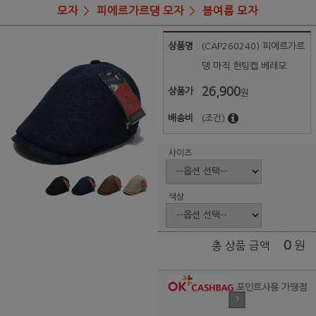
모자
피에르가르댕 모자
봄여름 모자
상품명
(CAP260240) 피에르가르
뎅 마직 헌팅캡 베레모
26,900
상품가
원
배송비
(조건)
사이즈
색상
0
원
총 상품 금액
포인트사용 가맹점
?