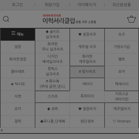
로그인
회원가입
마이페이지
최근본상품
♠ 솔리드
메뉴
♥ 정장셔츠
슈즈
실크셔츠
화려한
정장
캐주얼 셔츠
가방&지갑
무늬 실크셔츠
디자인
화려한
화려한정장
벨트
배색실크셔츠
캐주얼셔츠
핫픽스
콤비세트
# 망사셔츠
모자
실크셔츠
♬ 특수복
★ 턱시도
넥타이
액세서리
(무대.공연,댄스)
커프스&
루프타이
자켓
스카프
넥타이핀
조끼
♠ 코트
♥ 정장바지
캐주얼바지
점퍼
♣유니폼,단체복
원단정보
♡ Woman
ㅌ