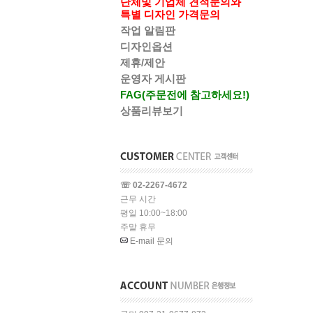
단체및 기업체 견적문의와
특별 디자인 가격문의
작업 알림판
디자인옵션
제휴/제안
운영자 게시판
FAG(주문전에 참고하세요!)
상품리뷰보기
☏ 02-2267-4672
근무 시간
평일 10:00~18:00
주말 휴무
E-mail 문의