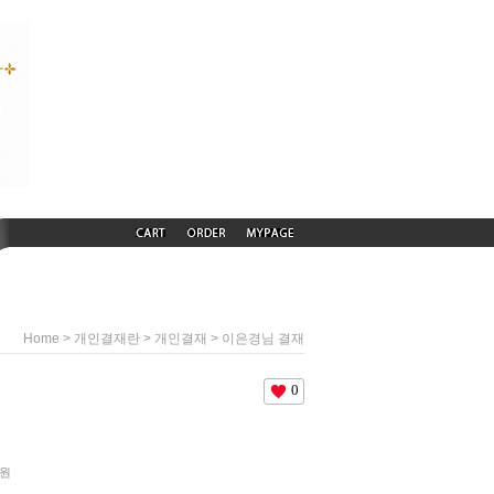
>
>
> 이은경님 결재
Home
개인결재란
개인결재
0
원