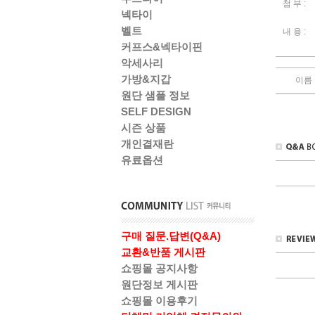
첨 부 :
넥타이
벨트
내 용 :
커프스&넥타이핀
악세사리
가방&지갑
이름
원단 샘플 정보
SELF DESIGN
시즌 상품
개인결재란
유료옵션
구매 질문.답변(Q&A)
교환&반품 게시판
쇼핑몰 공지사항
원단정보 게시판
쇼핑몰 이용후기