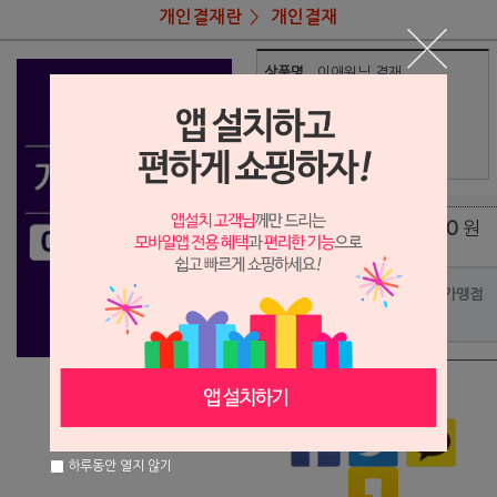
개인결재란
개인결재
상품명
이애원님 결재
59,700
상품가
원
배송비
(조건)
0
원
총 상품 금액
포인트사용 가맹점
?
상품이 품절되었습니다.
하루동안 열지 않기