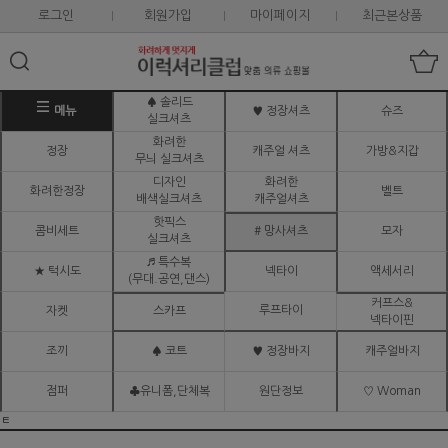
로그인
회원가입
마이페이지
최근본상품
♠ 솔리드
메뉴
♥ 정장셔츠
슈즈
실크셔츠
화려한
정장
캐주얼 셔츠
가방&지갑
무늬 실크셔츠
디자인
화려한
화려한정장
벨트
배색실크셔츠
캐주얼셔츠
핫픽스
콤비세트
# 망사셔츠
모자
실크셔츠
♬ 특수복
★ 턱시도
넥타이
액세서리
(무대.공연,댄스)
커프스&
루프타이
자켓
스카프
넥타이핀
조끼
♠ 코트
♥ 정장바지
캐주얼바지
점퍼
♣유니폼,단체복
원단정보
♡ Woman
ㅌ