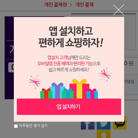
개인결재란
개인결재
상품명
김혜진님 정장 결재
380,000
상품가
원
배송비
(조건)
0
원
총 상품 금액
포인트사용 가맹점
?
상품이 품절되었습니다.
하루동안 열지 않기