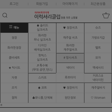
로그인
회원가입
마이페이지
최근본상품
♠ 솔리드
메뉴
♥ 정장셔츠
슈즈
실크셔츠
화려한
정장
캐주얼 셔츠
가방&지갑
무늬 실크셔츠
디자인
화려한
화려한정장
벨트
배색실크셔츠
캐주얼셔츠
핫픽스
콤비세트
# 망사셔츠
모자
실크셔츠
♬ 특수복
★ 턱시도
넥타이
액세서리
(무대.공연,댄스)
커프스&
루프타이
자켓
스카프
넥타이핀
조끼
♠ 코트
♥ 정장바지
캐주얼바지
점퍼
♣유니폼,단체복
원단정보
♡ Woman
ㅌ