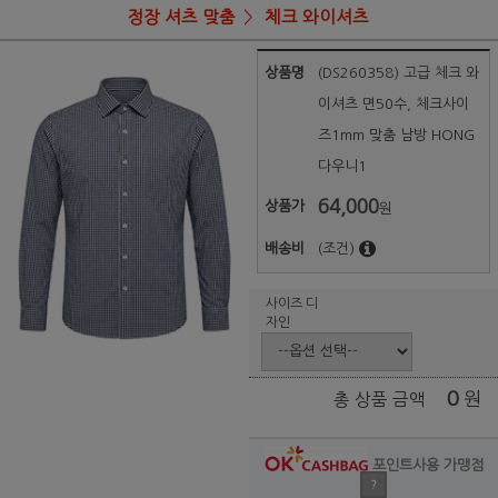
정장 셔츠 맞춤
체크 와이셔츠
상품명
(DS260358) 고급 체크 와
이셔츠 면50수, 체크사이
즈1mm 맞춤 남방 HONG
다우니1
64,000
상품가
원
배송비
(조건)
사이즈 디
자인
0
원
총 상품 금액
포인트사용 가맹점
?