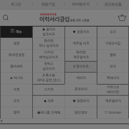
로그인
회원가입
마이페이지
최근본상품
♠ 솔리드
메뉴
♥ 정장셔츠
슈즈
실크셔츠
화려한
정장
캐주얼 셔츠
가방&지갑
무늬 실크셔츠
디자인
화려한
화려한정장
벨트
배색실크셔츠
캐주얼셔츠
핫픽스
콤비세트
# 망사셔츠
모자
실크셔츠
♬ 특수복
★ 턱시도
넥타이
액세서리
(무대.공연,댄스)
커프스&
루프타이
자켓
스카프
넥타이핀
조끼
♠ 코트
♥ 정장바지
캐주얼바지
점퍼
♣유니폼,단체복
원단정보
♡ Woman
ㅌ