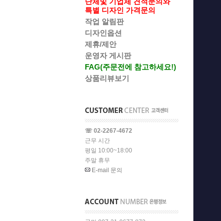
단체및 기업체 견적문의와
특별 디자인 가격문의
작업 알림판
디자인옵션
제휴/제안
운영자 게시판
FAG(주문전에 참고하세요!)
상품리뷰보기
☏ 02-2267-4672
근무 시간
평일 10:00~18:00
주말 휴무
E-mail 문의