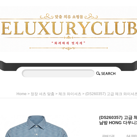
>
>
> (DS260357) 고급 체크 와이
Home
정장 셔츠 맞춤
체크 와이셔츠
(DS260357) 고
남방 HONG 다우니
판매가격
64,00