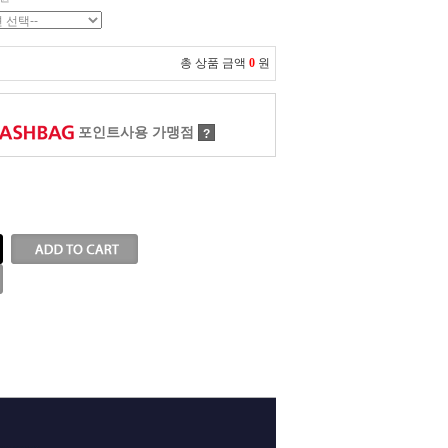
총 상품 금액
0
원
포인트사용 가맹점
?