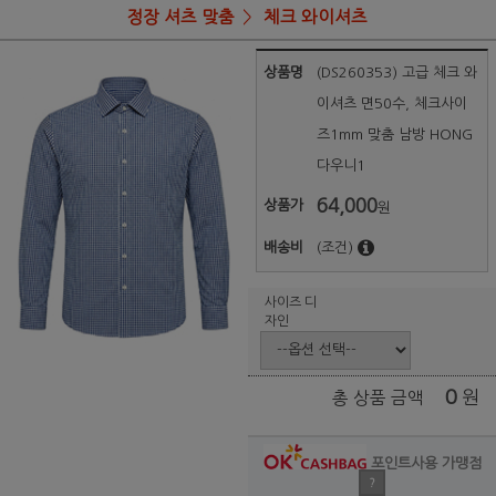
정장 셔츠 맞춤
체크 와이셔츠
상품명
(DS260353) 고급 체크 와
이셔츠 면50수, 체크사이
즈1mm 맞춤 남방 HONG
다우니1
64,000
상품가
원
배송비
(조건)
사이즈 디
자인
0
원
총 상품 금액
포인트사용 가맹점
?