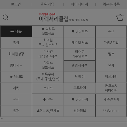
로그인
회원가입
마이페이지
최근본상품
♠ 솔리드
메뉴
♥ 정장셔츠
슈즈
실크셔츠
화려한
정장
캐주얼 셔츠
가방&지갑
무늬 실크셔츠
디자인
화려한
화려한정장
벨트
배색실크셔츠
캐주얼셔츠
핫픽스
콤비세트
# 망사셔츠
모자
실크셔츠
♬ 특수복
★ 턱시도
넥타이
액세서리
(무대.공연,댄스)
커프스&
루프타이
자켓
스카프
넥타이핀
조끼
♠ 코트
♥ 정장바지
캐주얼바지
점퍼
♣유니폼,단체복
원단정보
♡ Woman
ㅌ