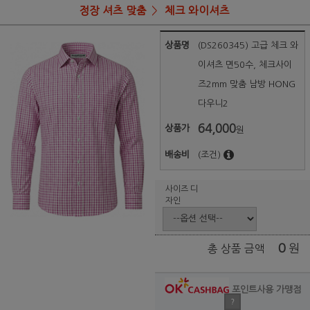
정장 셔츠 맞춤
체크 와이셔츠
상품명
(DS260345) 고급 체크 와
이셔츠 면50수, 체크사이
즈2mm 맞춤 남방 HONG
다우니2
64,000
상품가
원
배송비
(조건)
사이즈 디
자인
0
원
총 상품 금액
포인트사용 가맹점
?