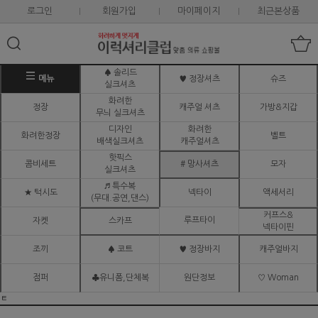
로그인
회원가입
마이페이지
최근본상품
♠ 솔리드
메뉴
♥ 정장셔츠
슈즈
실크셔츠
화려한
정장
캐주얼 셔츠
가방&지갑
무늬 실크셔츠
디자인
화려한
화려한정장
벨트
배색실크셔츠
캐주얼셔츠
핫픽스
콤비세트
# 망사셔츠
모자
실크셔츠
♬ 특수복
★ 턱시도
넥타이
액세서리
(무대.공연,댄스)
커프스&
루프타이
자켓
스카프
넥타이핀
조끼
♠ 코트
♥ 정장바지
캐주얼바지
점퍼
♣유니폼,단체복
원단정보
♡ Woman
ㅌ