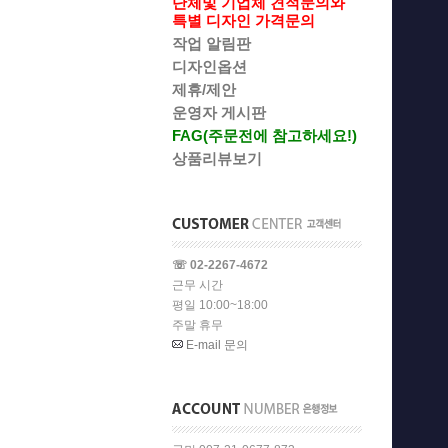
단체및 기업체 견적문의와
특별 디자인 가격문의
작업 알림판
디자인옵션
제휴/제안
운영자 게시판
FAG(주문전에 참고하세요!)
상품리뷰보기
☏ 02-2267-4672
근무 시간
평일 10:00~18:00
주말 휴무
E-mail 문의