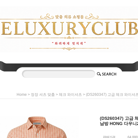
>
>
> (DS260347) 고급 체크 와이
Home
정장 셔츠 맞춤
체크 와이셔츠
(DS260347) 고
남방 HONG 다우니
판매가격
64,00