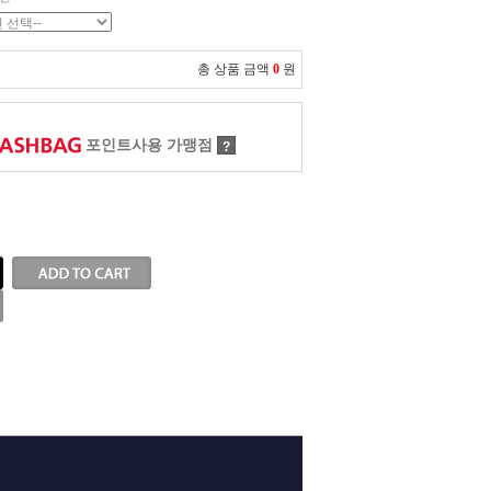
총 상품 금액
0
원
포인트사용 가맹점
?