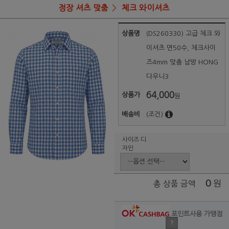
정장 셔츠 맞춤
체크 와이셔츠
상품명
(DS260330) 고급 체크 와
이셔츠 면50수, 체크사이
즈4mm 맞춤 남방 HONG
다우니3
64,000
상품가
원
배송비
(조건)
사이즈 디
자인
0
원
총 상품 금액
포인트사용 가맹점
?