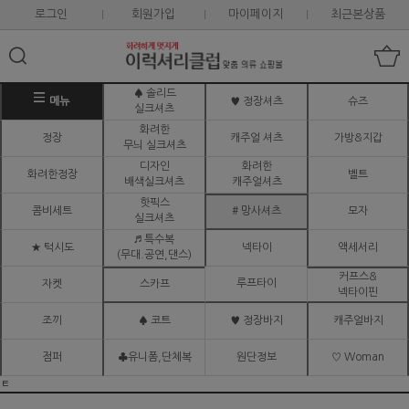
로그인
회원가입
마이페이지
최근본상품
♠ 솔리드
메뉴
♥ 정장셔츠
슈즈
실크셔츠
화려한
정장
캐주얼 셔츠
가방&지갑
무늬 실크셔츠
디자인
화려한
화려한정장
벨트
배색실크셔츠
캐주얼셔츠
핫픽스
콤비세트
# 망사셔츠
모자
실크셔츠
♬ 특수복
★ 턱시도
넥타이
액세서리
(무대.공연,댄스)
커프스&
루프타이
자켓
스카프
넥타이핀
조끼
♠ 코트
♥ 정장바지
캐주얼바지
점퍼
♣유니폼,단체복
원단정보
♡ Woman
ㅌ