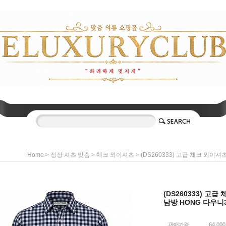
>
>
> (DS260333) 고급 체크 와이
Home
정장 셔츠 맞춤
체크 와이셔츠
(DS260333) 고
남방 HONG 다우니
판매가격
64,00