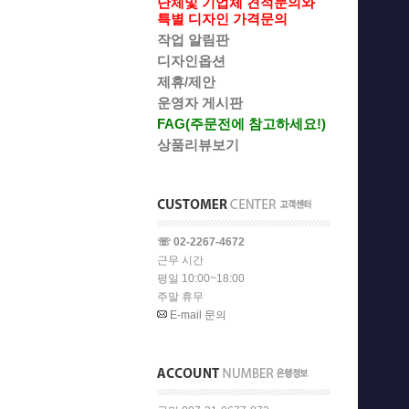
단체및 기업체 견적문의와
특별 디자인 가격문의
작업 알림판
디자인옵션
제휴/제안
운영자 게시판
FAG(주문전에 참고하세요!)
상품리뷰보기
☏ 02-2267-4672
근무 시간
평일 10:00~18:00
주말 휴무
E-mail 문의