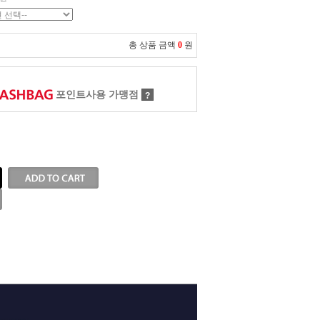
총 상품 금액
0
원
포인트사용 가맹점
?