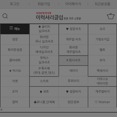
로그인
회원가입
마이페이지
최근본상품
♠ 솔리드
메뉴
♥ 정장셔츠
슈즈
실크셔츠
화려한
정장
캐주얼 셔츠
가방&지갑
무늬 실크셔츠
디자인
화려한
화려한정장
벨트
배색실크셔츠
캐주얼셔츠
핫픽스
콤비세트
# 망사셔츠
모자
실크셔츠
♬ 특수복
★ 턱시도
넥타이
액세서리
(무대.공연,댄스)
커프스&
루프타이
자켓
스카프
넥타이핀
조끼
♠ 코트
♥ 정장바지
캐주얼바지
점퍼
♣유니폼,단체복
원단정보
♡ Woman
ㅌ