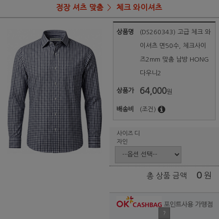
정장 셔츠 맞춤
체크 와이셔츠
상품명
(DS260343) 고급 체크 와
이셔츠 면50수, 체크사이
즈2mm 맞춤 남방 HONG
다우니2
64,000
상품가
원
배송비
(조건)
사이즈 디
자인
0
원
총 상품 금액
포인트사용 가맹점
?