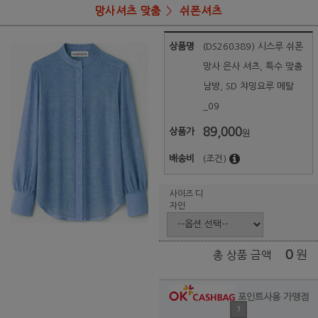
망사셔츠 맞춤
쉬폰셔츠
상품명
(DS260389) 시스루 쉬폰
망사 은사 셔츠, 특수 맞춤
남방, SD 챠밍요루 메탈
_09
89,000
상품가
원
배송비
(조건)
사이즈 디
자인
0
원
총 상품 금액
포인트사용 가맹점
?