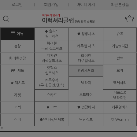
로그인
회원가입
마이페이지
최근본상품
♠ 솔리드
메뉴
♥ 정장셔츠
슈즈
실크셔츠
화려한
정장
캐주얼 셔츠
가방&지갑
무늬 실크셔츠
디자인
화려한
화려한정장
벨트
배색실크셔츠
캐주얼셔츠
핫픽스
콤비세트
# 망사셔츠
모자
실크셔츠
♬ 특수복
★ 턱시도
넥타이
액세서리
(무대.공연,댄스)
커프스&
루프타이
자켓
스카프
넥타이핀
조끼
♠ 코트
♥ 정장바지
캐주얼바지
점퍼
♣유니폼,단체복
원단정보
♡ Woman
ㅌ