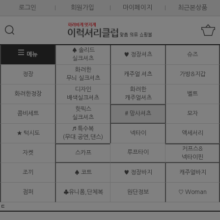
로그인
회원가입
마이페이지
최근본상품
♠ 솔리드
메뉴
♥ 정장셔츠
슈즈
실크셔츠
화려한
정장
캐주얼 셔츠
가방&지갑
무늬 실크셔츠
디자인
화려한
화려한정장
벨트
배색실크셔츠
캐주얼셔츠
핫픽스
콤비세트
# 망사셔츠
모자
실크셔츠
♬ 특수복
★ 턱시도
넥타이
액세서리
(무대.공연,댄스)
커프스&
루프타이
자켓
스카프
넥타이핀
조끼
♠ 코트
♥ 정장바지
캐주얼바지
점퍼
♣유니폼,단체복
원단정보
♡ Woman
ㅌ