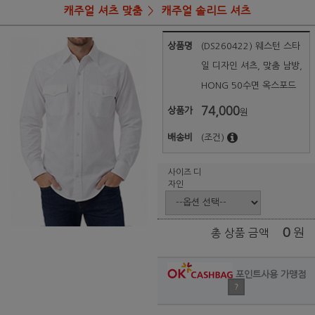
캐주얼 셔츠 맞춤
캐주얼 솔리드 셔츠
상품명
(DS260422) 웨스턴 스타
일 디자인 셔츠, 맞춤 남방,
HONG 50수면 옥스포드
74,000
상품가
원
배송비
(조건)
사이즈 디
자인
0
원
총 상품 금액
포인트사용 가맹점
?