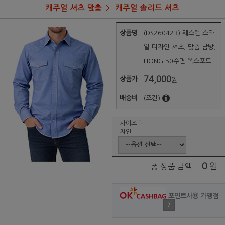
캐주얼 셔츠 맞춤
캐주얼 솔리드 셔츠
상품명
(DS260423) 웨스턴 스타
일 디자인 셔츠, 맞춤 남방,
HONG 50수면 옥스포드
74,000
상품가
원
배송비
(조건)
사이즈 디
자인
0
원
총 상품 금액
포인트사용 가맹점
?