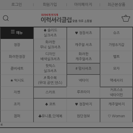
로그인
회원가입
마이페이지
최근본상품
♠ 솔리드
메뉴
♥ 정장셔츠
슈즈
실크셔츠
화려한
정장
캐주얼 셔츠
가방&지갑
무늬 실크셔츠
디자인
화려한
화려한정장
벨트
배색실크셔츠
캐주얼셔츠
핫픽스
콤비세트
# 망사셔츠
모자
실크셔츠
♬ 특수복
★ 턱시도
넥타이
액세서리
(무대.공연,댄스)
커프스&
루프타이
자켓
스카프
넥타이핀
조끼
♠ 코트
♥ 정장바지
캐주얼바지
점퍼
♣유니폼,단체복
원단정보
♡ Woman
ㅌ