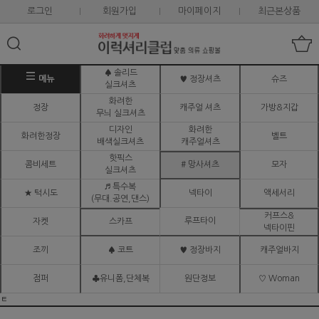
로그인
회원가입
마이페이지
최근본상품
♠ 솔리드
메뉴
♥ 정장셔츠
슈즈
실크셔츠
화려한
정장
캐주얼 셔츠
가방&지갑
무늬 실크셔츠
디자인
화려한
화려한정장
벨트
배색실크셔츠
캐주얼셔츠
핫픽스
콤비세트
# 망사셔츠
모자
실크셔츠
♬ 특수복
★ 턱시도
넥타이
액세서리
(무대.공연,댄스)
커프스&
루프타이
자켓
스카프
넥타이핀
조끼
♠ 코트
♥ 정장바지
캐주얼바지
점퍼
♣유니폼,단체복
원단정보
♡ Woman
ㅌ