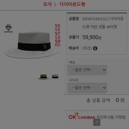
모자
다이아몬드햇
상품명
(DHAT260332) 다이아몬
드햇 어반 젠틀 보터햇
59,900
상품가
원
배송비
(조건)
색상
사이즈
0
원
총 상품 금액
포인트사용 가맹점
?