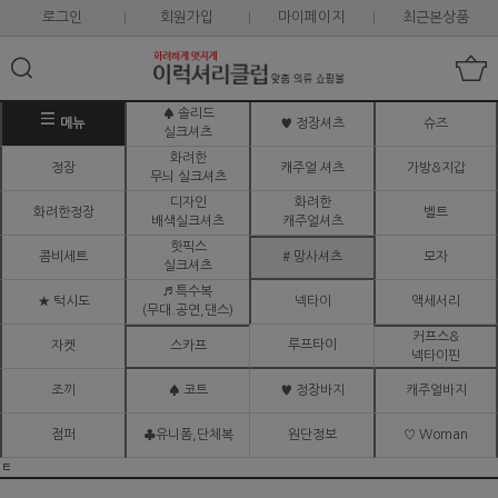
로그인
회원가입
마이페이지
최근본상품
♠ 솔리드
메뉴
♥ 정장셔츠
슈즈
실크셔츠
화려한
정장
캐주얼 셔츠
가방&지갑
무늬 실크셔츠
디자인
화려한
화려한정장
벨트
배색실크셔츠
캐주얼셔츠
핫픽스
콤비세트
# 망사셔츠
모자
실크셔츠
♬ 특수복
★ 턱시도
넥타이
액세서리
(무대.공연,댄스)
커프스&
루프타이
자켓
스카프
넥타이핀
조끼
♠ 코트
♥ 정장바지
캐주얼바지
점퍼
♣유니폼,단체복
원단정보
♡ Woman
ㅌ