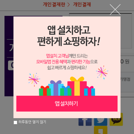
개인결재란
개인결재
상품명
고경옥님 결재
180,000
상품가
원
배송비
(조건)
0
원
총 상품 금액
포인트사용 가맹점
?
상품이 품절되었습니다.
하루동안 열지 않기