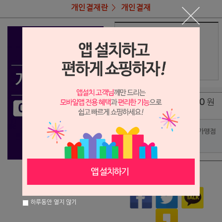
개인결재란
개인결재
상품명
이관섭님 결재
58,000
상품가
원
배송비
(조건)
0
원
총 상품 금액
포인트사용 가맹점
?
상품이 품절되었습니다.
하루동안 열지 않기