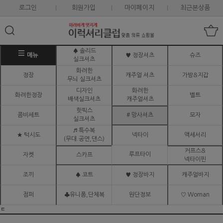
로그인
회원가입
마이페이지
최근본상품
♠ 솔리드
메뉴
♥ 정장셔츠
슈즈
실크셔츠
화려한
정장
캐주얼 셔츠
가방&지갑
무늬 실크셔츠
디자인
화려한
화려한정장
벨트
배색실크셔츠
캐주얼셔츠
핫픽스
콤비세트
# 망사셔츠
모자
실크셔츠
♬ 특수복
★ 턱시도
넥타이
액세서리
(무대.공연,댄스)
커프스&
루프타이
자켓
스카프
넥타이핀
조끼
♠ 코트
♥ 정장바지
캐주얼바지
점퍼
♣유니폼,단체복
원단정보
♡ Woman
ㅌ