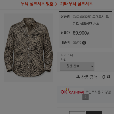
무늬 실크셔츠 맞춤
기타 무늬 실크셔츠
상품명
(DS260325) 고대도시 프
린트 실크공단 셔츠
89,900
상품가
원
배송비
(조건)
사이즈 디
자인
0
원
총 상품 금액
포인트사용 가맹점
?