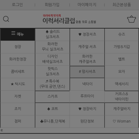
로그인
회원가입
마이페이지
최근본상품
♠ 솔리드
메뉴
♥ 정장셔츠
슈즈
실크셔츠
화려한
정장
캐주얼 셔츠
가방&지갑
무늬 실크셔츠
디자인
화려한
화려한정장
벨트
배색실크셔츠
캐주얼셔츠
핫픽스
콤비세트
# 망사셔츠
모자
실크셔츠
♬ 특수복
★ 턱시도
넥타이
액세서리
(무대.공연,댄스)
커프스&
루프타이
자켓
스카프
넥타이핀
조끼
♠ 코트
♥ 정장바지
캐주얼바지
점퍼
♣유니폼,단체복
원단정보
♡ Woman
ㅌ