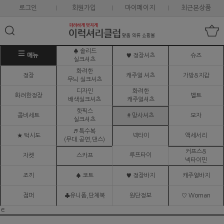
로그인
회원가입
마이페이지
최근본상품
♠ 솔리드
메뉴
♥ 정장셔츠
슈즈
실크셔츠
화려한
정장
캐주얼 셔츠
가방&지갑
무늬 실크셔츠
디자인
화려한
화려한정장
벨트
배색실크셔츠
캐주얼셔츠
핫픽스
콤비세트
# 망사셔츠
모자
실크셔츠
♬ 특수복
★ 턱시도
넥타이
액세서리
(무대.공연,댄스)
커프스&
루프타이
자켓
스카프
넥타이핀
조끼
♠ 코트
♥ 정장바지
캐주얼바지
점퍼
♣유니폼,단체복
원단정보
♡ Woman
ㅌ