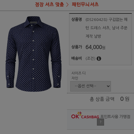
정장 셔츠 맞춤
패턴무늬셔츠
상품명
(DS260428) 구김없는 패
턴 드레스 셔츠, 남녀 주문
제작 남방
64,000
상품가
원
배송비
(조건)
사이즈 디
자인
0
원
총 상품 금액
포인트사용 가맹점
?