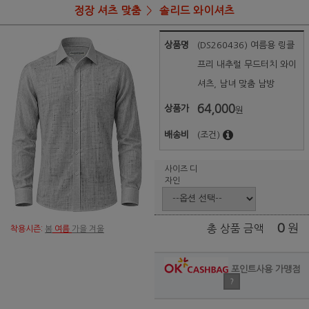
정장 셔츠 맞춤
솔리드 와이셔츠
상품명
(DS260436) 여름용 링클
프리 내추럴 무드터치 와이
셔츠, 남녀 맞춤 남방
64,000
상품가
원
배송비
(조건)
사이즈 디
자인
0
원
총 상품 금액
착용시즌:
봄
여름
가을 겨울
포인트사용 가맹점
?