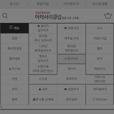
로그인
회원가입
마이페이지
최근본상품
♠ 솔리드
메뉴
♥ 정장셔츠
슈즈
실크셔츠
화려한
정장
캐주얼 셔츠
가방&지갑
무늬 실크셔츠
디자인
화려한
화려한정장
벨트
배색실크셔츠
캐주얼셔츠
핫픽스
콤비세트
# 망사셔츠
모자
실크셔츠
♬ 특수복
★ 턱시도
넥타이
액세서리
(무대.공연,댄스)
커프스&
루프타이
자켓
스카프
넥타이핀
조끼
♠ 코트
♥ 정장바지
캐주얼바지
점퍼
♣유니폼,단체복
원단정보
♡ Woman
ㅌ