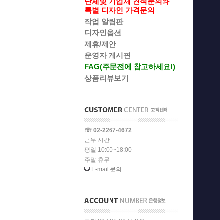
단체및 기업체 견적문의와
특별 디자인 가격문의
작업 알림판
디자인옵션
제휴/제안
운영자 게시판
FAG(주문전에 참고하세요!)
상품리뷰보기
☏ 02-2267-4672
근무 시간
평일 10:00~18:00
주말 휴무
E-mail 문의