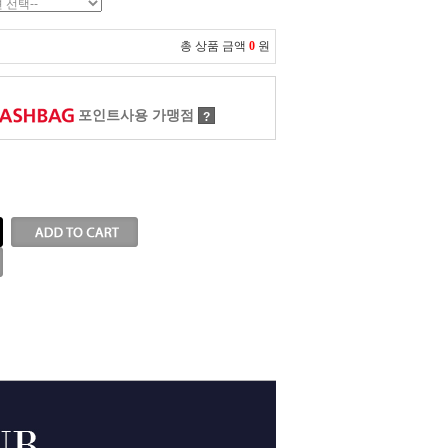
총 상품 금액
0
원
포인트사용 가맹점
?