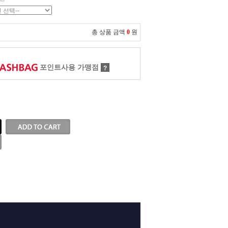
총 상품 금액
0
원
포인트사용 가맹점
?