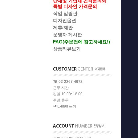
단체및 기업체 견적문의와
특별 디자인 가격문의
작업 알림판
디자인옵션
제휴/제안
운영자 게시판
FAG(주문전에 참고하세요!)
상품리뷰보기
☏ 02-2267-4672
근무 시간
평일 10:00~18:00
주말 휴무
E-mail 문의