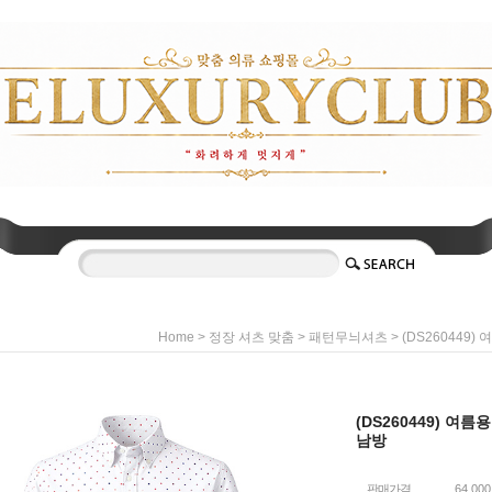
>
>
> (DS260449
Home
정장 셔츠 맞춤
패턴무늬셔츠
(DS260449) 여
남방
판매가격
64,00