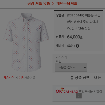
정장 셔츠 맞춤
패턴무늬셔츠
상품명
(DS260449) 여름용 구김
없는 땡땡이 무늬 와이셔
츠, 남녀 맞춤 남방
64,000
상품가
원
배송비
(조건)
사이즈 디
자인
0
원
총 상품 금액
착용시즌:
봄
여름
가을 겨울
포인트사용 가맹점
?