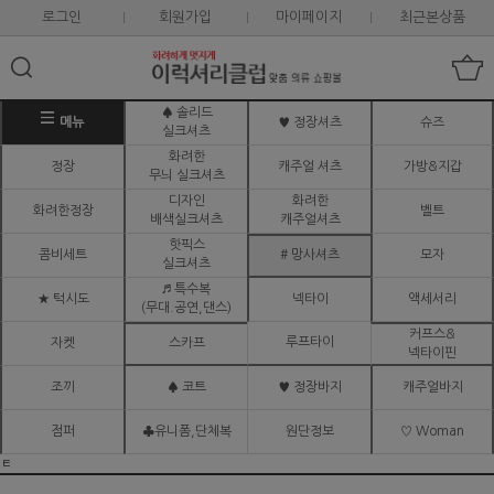
로그인
회원가입
마이페이지
최근본상품
♠ 솔리드
메뉴
♥ 정장셔츠
슈즈
실크셔츠
화려한
정장
캐주얼 셔츠
가방&지갑
무늬 실크셔츠
디자인
화려한
화려한정장
벨트
배색실크셔츠
캐주얼셔츠
핫픽스
콤비세트
# 망사셔츠
모자
실크셔츠
♬ 특수복
★ 턱시도
넥타이
액세서리
(무대.공연,댄스)
커프스&
루프타이
자켓
스카프
넥타이핀
조끼
♠ 코트
♥ 정장바지
캐주얼바지
점퍼
♣유니폼,단체복
원단정보
♡ Woman
ㅌ