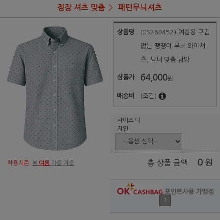
정장 셔츠 맞춤
패턴무늬셔츠
상품명
(DS260452) 여름용 구김
없는 땡땡이 무늬 와이셔
츠, 남녀 맞춤 남방
64,000
상품가
원
배송비
(조건)
사이즈 디
자인
0
원
총 상품 금액
착용시즌:
봄
여름
가을 겨울
포인트사용 가맹점
?