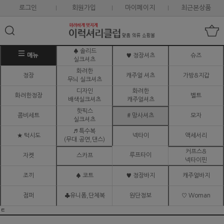
로그인
회원가입
마이페이지
최근본상품
♠ 솔리드
메뉴
♥ 정장셔츠
슈즈
실크셔츠
화려한
정장
캐주얼 셔츠
가방&지갑
무늬 실크셔츠
디자인
화려한
화려한정장
벨트
배색실크셔츠
캐주얼셔츠
핫픽스
콤비세트
# 망사셔츠
모자
실크셔츠
♬ 특수복
★ 턱시도
넥타이
액세서리
(무대.공연,댄스)
커프스&
루프타이
자켓
스카프
넥타이핀
조끼
♠ 코트
♥ 정장바지
캐주얼바지
점퍼
♣유니폼,단체복
원단정보
♡ Woman
ㅌ