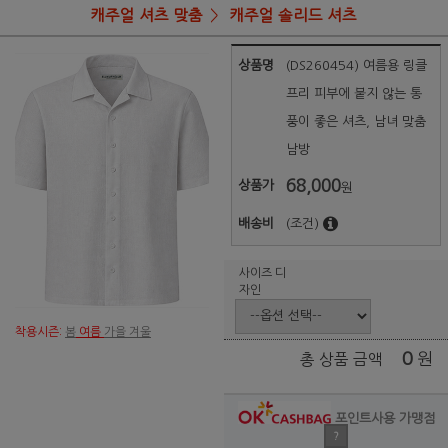
캐주얼 셔츠 맞춤
캐주얼 솔리드 셔츠
상품명
(DS260454) 여름용 링클
프리 피부에 붙지 않는 통
풍이 좋은 셔츠, 남녀 맞춤
남방
68,000
상품가
원
배송비
(조건)
사이즈 디
자인
착용시즌:
봄
여름
가을 겨울
0
원
총 상품 금액
포인트사용 가맹점
?