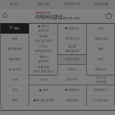
로그인
회원가입
마이페이지
최근본상품
♠ 솔리드
메뉴
♥ 정장셔츠
슈즈
실크셔츠
화려한
정장
캐주얼 셔츠
가방&지갑
무늬 실크셔츠
디자인
화려한
화려한정장
벨트
배색실크셔츠
캐주얼셔츠
핫픽스
콤비세트
# 망사셔츠
모자
실크셔츠
♬ 특수복
★ 턱시도
넥타이
액세서리
(무대.공연,댄스)
커프스&
루프타이
자켓
스카프
넥타이핀
조끼
♠ 코트
♥ 정장바지
캐주얼바지
점퍼
♣유니폼,단체복
원단정보
♡ Woman
ㅌ