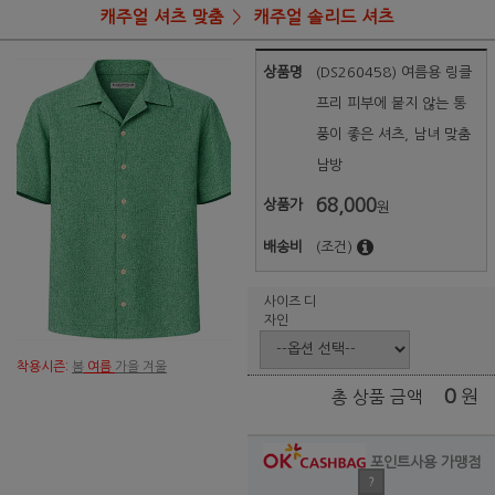
캐주얼 셔츠 맞춤
캐주얼 솔리드 셔츠
상품명
(DS260458) 여름용 링클
프리 피부에 붙지 않는 통
풍이 좋은 셔츠, 남녀 맞춤
남방
68,000
상품가
원
배송비
(조건)
사이즈 디
자인
착용시즌:
봄
여름
가을 겨울
0
원
총 상품 금액
포인트사용 가맹점
?