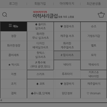
로그인
회원가입
마이페이지
최근본상품
♠ 솔리드
메뉴
♥ 정장셔츠
슈즈
실크셔츠
화려한
정장
캐주얼 셔츠
가방&지갑
무늬 실크셔츠
디자인
화려한
화려한정장
벨트
배색실크셔츠
캐주얼셔츠
핫픽스
콤비세트
# 망사셔츠
모자
실크셔츠
♬ 특수복
★ 턱시도
넥타이
액세서리
(무대.공연,댄스)
커프스&
루프타이
자켓
스카프
넥타이핀
조끼
♠ 코트
♥ 정장바지
캐주얼바지
점퍼
♣유니폼,단체복
원단정보
♡ Woman
ㅌ