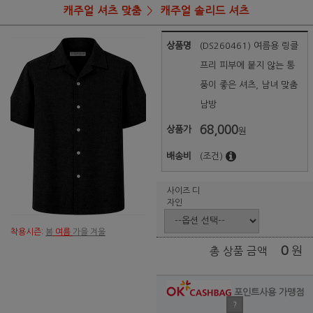
캐주얼 셔츠 맞춤
캐주얼 솔리드 셔츠
상품명
(DS260461) 여름용 링클
프리 피부에 붙지 않는 통
풍이 좋은 셔츠, 남녀 맞춤
남방
68,000
상품가
원
배송비
(조건)
사이즈 디
자인
착용시즌:
봄
여름
가을 겨울
0
원
총 상품 금액
포인트사용 가맹점
?