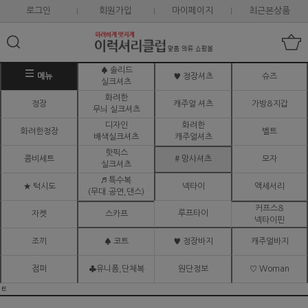
로그인
회원가입
마이페이지
최근본상품
♠ 솔리드
메뉴
♥ 정장셔츠
슈즈
실크셔츠
화려한
정장
캐주얼 셔츠
가방&지갑
무늬 실크셔츠
디자인
화려한
화려한정장
벨트
배색실크셔츠
캐주얼셔츠
핫픽스
콤비세트
# 망사셔츠
모자
실크셔츠
♬ 특수복
★ 턱시도
넥타이
액세서리
(무대.공연,댄스)
커프스&
루프타이
자켓
스카프
넥타이핀
조끼
♠ 코트
♥ 정장바지
캐주얼바지
점퍼
♣유니폼,단체복
원단정보
♡ Woman
ㅌ