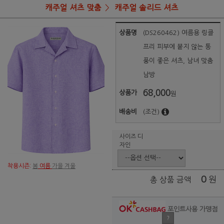
캐주얼 셔츠 맞춤
캐주얼 솔리드 셔츠
상품명
(DS260462) 여름용 링클
프리 피부에 붙지 않는 통
풍이 좋은 셔츠, 남녀 맞춤
남방
68,000
상품가
원
배송비
(조건)
사이즈 디
자인
착용시즌:
봄
여름
가을 겨울
0
원
총 상품 금액
포인트사용 가맹점
?