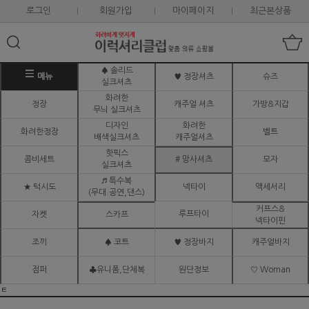
로그인
회원가입
마이페이지
최근본상품
♠ 솔리드
메뉴
♥ 정장셔츠
슈즈
실크셔츠
화려한
정장
캐주얼 셔츠
가방&지갑
무늬 실크셔츠
디자인
화려한
화려한정장
벨트
배색실크셔츠
캐주얼셔츠
핫픽스
콤비세트
# 망사셔츠
모자
실크셔츠
♬ 특수복
★ 턱시도
넥타이
액세서리
(무대.공연,댄스)
커프스&
루프타이
자켓
스카프
넥타이핀
조끼
♠ 코트
♥ 정장바지
캐주얼바지
점퍼
♣유니폼,단체복
원단정보
♡ Woman
ㅌ