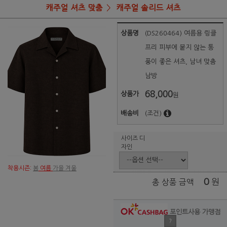
캐주얼 셔츠 맞춤
캐주얼 솔리드 셔츠
상품명
(DS260464) 여름용 링클
프리 피부에 붙지 않는 통
풍이 좋은 셔츠, 남녀 맞춤
남방
68,000
상품가
원
배송비
(조건)
사이즈 디
자인
착용시즌:
봄
여름
가을 겨울
0
원
총 상품 금액
포인트사용 가맹점
?