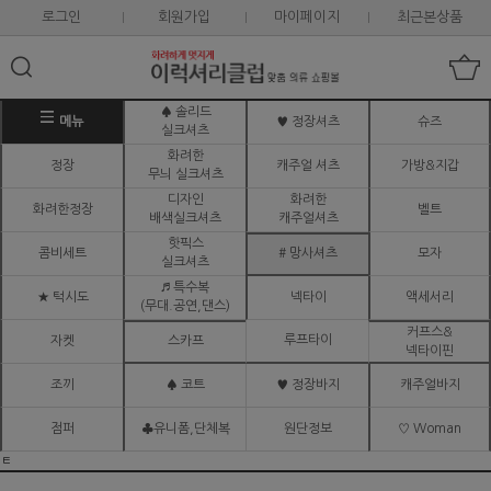
로그인
회원가입
마이페이지
최근본상품
♠ 솔리드
메뉴
♥ 정장셔츠
슈즈
실크셔츠
화려한
정장
캐주얼 셔츠
가방&지갑
무늬 실크셔츠
디자인
화려한
화려한정장
벨트
배색실크셔츠
캐주얼셔츠
핫픽스
콤비세트
# 망사셔츠
모자
실크셔츠
♬ 특수복
★ 턱시도
넥타이
액세서리
(무대.공연,댄스)
커프스&
루프타이
자켓
스카프
넥타이핀
조끼
♠ 코트
♥ 정장바지
캐주얼바지
점퍼
♣유니폼,단체복
원단정보
♡ Woman
ㅌ