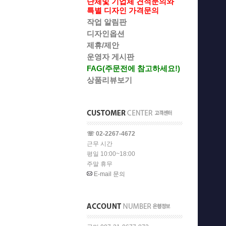
단체및 기업체 견적문의와
특별 디자인 가격문의
작업 알림판
디자인옵션
제휴/제안
운영자 게시판
FAG(주문전에 참고하세요!)
상품리뷰보기
☏ 02-2267-4672
근무 시간
평일 10:00~18:00
주말 휴무
E-mail 문의