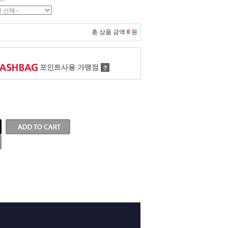
총 상품 금액
0
원
포인트사용 가맹점
?