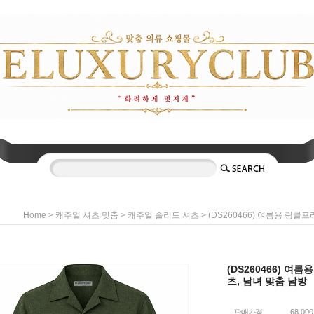
>
>
> (DS260466) 여름용 링클
Home
캐주얼 셔츠 맞춤
캐주얼 솔리드 셔츠
(DS260466) 여
츠, 남녀 맞춤 남방
판매가격
68,00