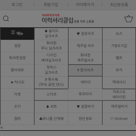
로그인
회원가입
마이페이지
최근본상품
♠ 솔리드
메뉴
♥ 정장셔츠
슈즈
실크셔츠
화려한
정장
캐주얼 셔츠
가방&지갑
무늬 실크셔츠
디자인
화려한
화려한정장
벨트
배색실크셔츠
캐주얼셔츠
핫픽스
콤비세트
# 망사셔츠
모자
실크셔츠
♬ 특수복
★ 턱시도
넥타이
액세서리
(무대.공연,댄스)
커프스&
루프타이
자켓
스카프
넥타이핀
조끼
♠ 코트
♥ 정장바지
캐주얼바지
점퍼
♣유니폼,단체복
원단정보
♡ Woman
ㅌ