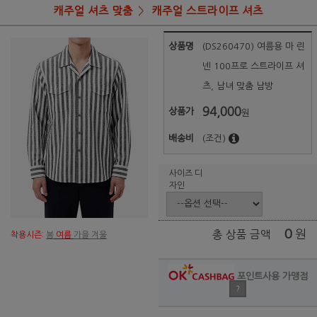
캐주얼 셔츠 맞춤
캐주얼 스트라이프 셔츠
상품명
(DS260470) 여름용 마 린
넨 100프로 스트라이프 셔
츠, 남녀 맞춤 남방
94,000
상품가
원
배송비
(조건)
사이즈 디
자인
0
원
총 상품 금액
착용시즌:
봄
여름
가을 겨울
포인트사용 가맹점
?