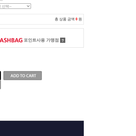
총 상품 금액
0
원
포인트사용 가맹점
?