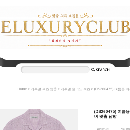
>
>
> (DS260475) 여름
Home
캐주얼 셔츠 맞춤
캐주얼 솔리드 셔츠
(DS260475) 여
녀 맞춤 남방
판매가격
78,00