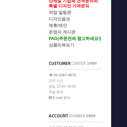
단체및 기업체 견적문의와
특별 디자인 가격문의
작업 알림판
디자인옵션
제휴/제안
운영자 게시판
FAG(주문전에 참고하세요!)
상품리뷰보기
☏ 02-2267-4672
근무 시간
평일 10:00~18:00
주말 휴무
E-mail 문의