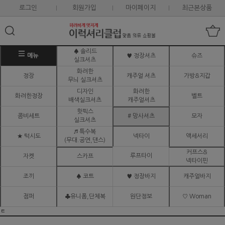
로그인
회원가입
마이페이지
최근본상품
♠ 솔리드
메뉴
♥ 정장셔츠
슈즈
실크셔츠
화려한
정장
캐주얼 셔츠
가방&지갑
무늬 실크셔츠
디자인
화려한
화려한정장
벨트
배색실크셔츠
캐주얼셔츠
핫픽스
콤비세트
# 망사셔츠
모자
실크셔츠
♬ 특수복
★ 턱시도
넥타이
액세서리
(무대.공연,댄스)
커프스&
루프타이
자켓
스카프
넥타이핀
조끼
♠ 코트
♥ 정장바지
캐주얼바지
점퍼
♣유니폼,단체복
원단정보
♡ Woman
ㅌ