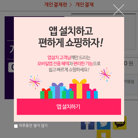
개인결재란
개인결재
상품명
민기남님 결재
22,900
상품가
원
배송비
(조건)
0
원
총 상품 금액
포인트사용 가맹점
?
상품이 품절되었습니다.
하루동안 열지 않기