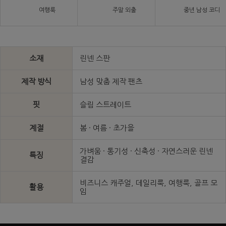
여행룩
주말 외출
중년 남성 코디
소재
린넨 스판
제작 방식
남성 맞춤 제작 팬츠
핏
슬림 스트레이트
계절
봄 · 여름 · 초가을
가벼움 · 통기성 · 신축성 · 자연스러운 린넨
특징
결감
비즈니스 캐주얼, 데일리룩, 여행룩, 골프 모
활용
임