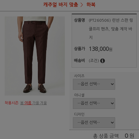
캐주얼 바지 맞춤
하복
상품명
(PT260506) 린넨 스판 링
클프리 팬츠, 맞춤 제작 바
지
138,000
상품가
원
배송비
(조건)
사이즈
이니셜
착용시즌:
봄
여름
가을 겨울
디자인
0
원
총 상품 금액