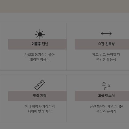
☀️
↔️
여름용 린넨
스판 신축성
가볍고 통기성이 좋아
앉고 걷고 움직일 때
쾌적한 착용감
편안한 활동성
📏
✨
맞춤 제작
고급 텍스처
허리·허벅지·기장까지
린넨 특유의 자연스러운
체형에 맞게 제작
결감과 분위기