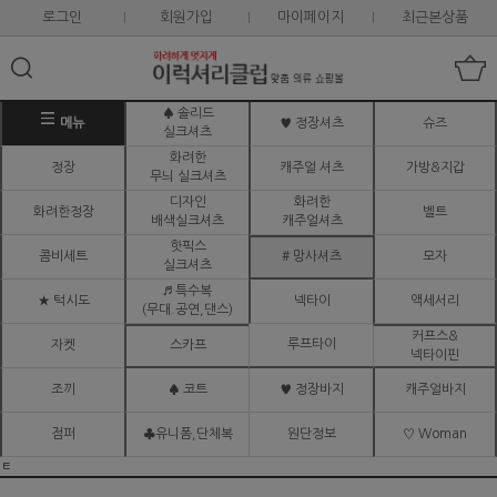
로그인
회원가입
마이페이지
최근본상품
♠ 솔리드
메뉴
♥ 정장셔츠
슈즈
실크셔츠
화려한
정장
캐주얼 셔츠
가방&지갑
무늬 실크셔츠
디자인
화려한
화려한정장
벨트
배색실크셔츠
캐주얼셔츠
핫픽스
콤비세트
# 망사셔츠
모자
실크셔츠
♬ 특수복
★ 턱시도
넥타이
액세서리
(무대.공연,댄스)
커프스&
루프타이
자켓
스카프
넥타이핀
조끼
♠ 코트
♥ 정장바지
캐주얼바지
점퍼
♣유니폼,단체복
원단정보
♡ Woman
ㅌ