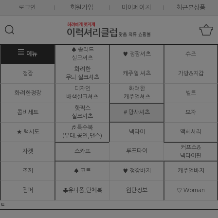
로그인
회원가입
마이페이지
최근본상품
♠ 솔리드
메뉴
♥ 정장셔츠
슈즈
실크셔츠
화려한
정장
캐주얼 셔츠
가방&지갑
무늬 실크셔츠
디자인
화려한
화려한정장
벨트
배색실크셔츠
캐주얼셔츠
핫픽스
콤비세트
# 망사셔츠
모자
실크셔츠
♬ 특수복
★ 턱시도
넥타이
액세서리
(무대.공연,댄스)
커프스&
루프타이
자켓
스카프
넥타이핀
조끼
♠ 코트
♥ 정장바지
캐주얼바지
점퍼
♣유니폼,단체복
원단정보
♡ Woman
ㅌ