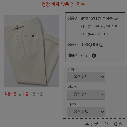
정장 바지 맞춤
하복
상품명
(PT260517) 춘하복 폴리
레이온 스판 링클프리 팬
츠, 맞춤 제작 바지
138,000
상품가
원
배송비
(조건)
사이즈
이니셜
착용시즌:
봄
여름
가을 겨울
디자인
0
원
총 상품 금액