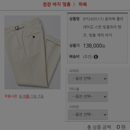
정장 바지 맞춤
하복
상품명
(PT260517) 춘하복 폴리
레이온 스판 링클프리 팬
츠, 맞춤 제작 바지
138,000
상품가
원
배송비
(조건)
사이즈
이니셜
착용시즌:
봄
여름
가을 겨울
디자인
0
원
총 상품 금액