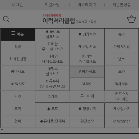
로그인
회원가입
마이페이지
최근본상품
♠ 솔리드
메뉴
♥ 정장셔츠
슈즈
실크셔츠
화려한
정장
캐주얼 셔츠
가방&지갑
무늬 실크셔츠
디자인
화려한
화려한정장
벨트
배색실크셔츠
캐주얼셔츠
핫픽스
콤비세트
# 망사셔츠
모자
실크셔츠
♬ 특수복
★ 턱시도
넥타이
액세서리
(무대.공연,댄스)
커프스&
루프타이
자켓
스카프
넥타이핀
조끼
♠ 코트
♥ 정장바지
캐주얼바지
점퍼
♣유니폼,단체복
원단정보
♡ Woman
ㅌ