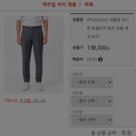
캐주얼 바지 맞춤
하복
상품명
(PT260536) 여름용 면스
판 링클프리 팬츠,맞춤 제
작 바지
138,000
상품가
원
배송비
(조건)
사이즈
이니셜
착용시즌:
봄
여름
가을 겨울
디자인
0
원
총 상품 금액