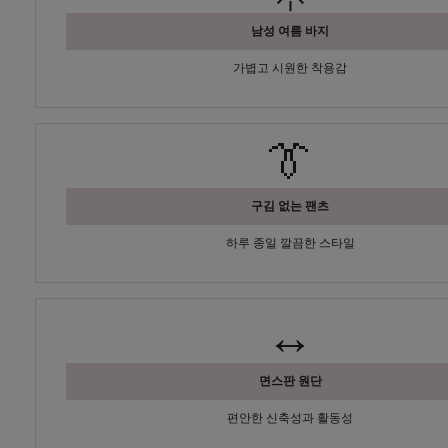
남성 여름 바지
가볍고 시원한 착용감
👔
구김 없는 팬츠
하루 종일 깔끔한 스타일
↔️
면스판 원단
편안한 신축성과 활동성