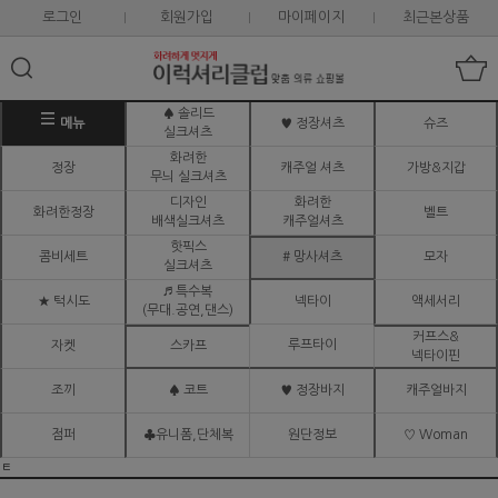
로그인
회원가입
마이페이지
최근본상품
♠ 솔리드
메뉴
♥ 정장셔츠
슈즈
실크셔츠
화려한
정장
캐주얼 셔츠
가방&지갑
무늬 실크셔츠
디자인
화려한
화려한정장
벨트
배색실크셔츠
캐주얼셔츠
핫픽스
콤비세트
# 망사셔츠
모자
실크셔츠
♬ 특수복
★ 턱시도
넥타이
액세서리
(무대.공연,댄스)
커프스&
루프타이
자켓
스카프
넥타이핀
조끼
♠ 코트
♥ 정장바지
캐주얼바지
점퍼
♣유니폼,단체복
원단정보
♡ Woman
ㅌ