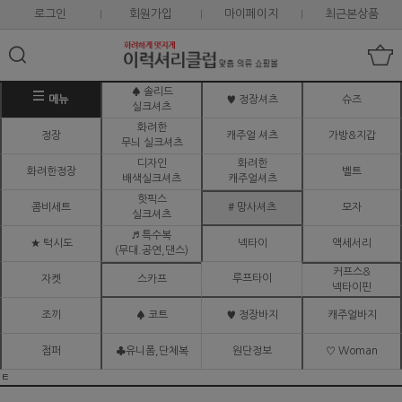
로그인
회원가입
마이페이지
최근본상품
♠ 솔리드
메뉴
♥ 정장셔츠
슈즈
실크셔츠
화려한
정장
캐주얼 셔츠
가방&지갑
무늬 실크셔츠
디자인
화려한
화려한정장
벨트
배색실크셔츠
캐주얼셔츠
핫픽스
콤비세트
# 망사셔츠
모자
실크셔츠
♬ 특수복
★ 턱시도
넥타이
액세서리
(무대.공연,댄스)
커프스&
루프타이
자켓
스카프
넥타이핀
조끼
♠ 코트
♥ 정장바지
캐주얼바지
점퍼
♣유니폼,단체복
원단정보
♡ Woman
ㅌ