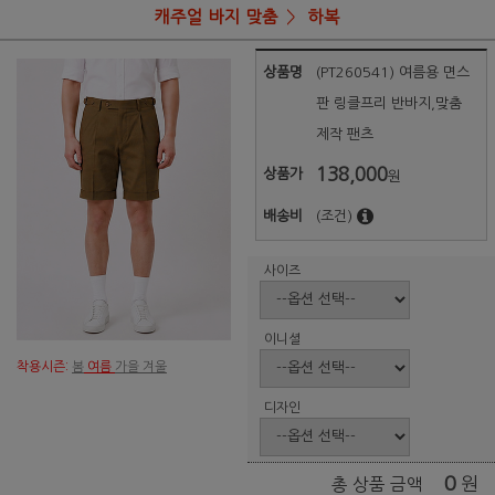
캐주얼 바지 맞춤
하복
상품명
(PT260541) 여름용 면스
판 링클프리 반바지,맞춤
제작 팬츠
138,000
상품가
원
배송비
(조건)
사이즈
이니셜
착용시즌:
봄
여름
가을 겨울
디자인
0
원
총 상품 금액