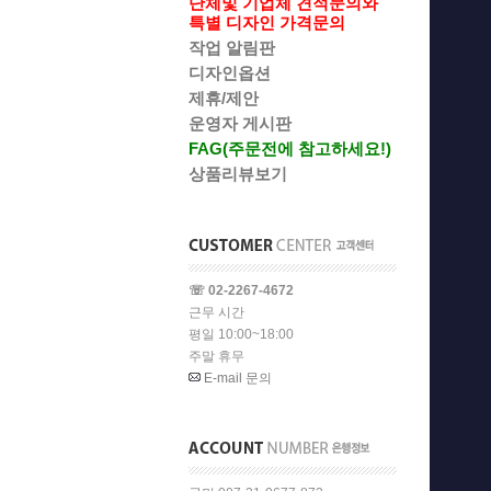
단체및 기업체 견적문의와
특별 디자인 가격문의
작업 알림판
디자인옵션
제휴/제안
운영자 게시판
FAG(주문전에 참고하세요!)
상품리뷰보기
☏ 02-2267-4672
근무 시간
평일 10:00~18:00
주말 휴무
E-mail 문의