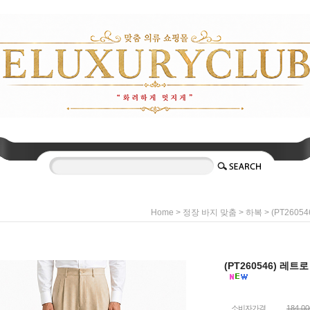
>
>
> (PT260
Home
정장 바지 맞춤
하복
(PT260546) 레
소비자가격
184,0