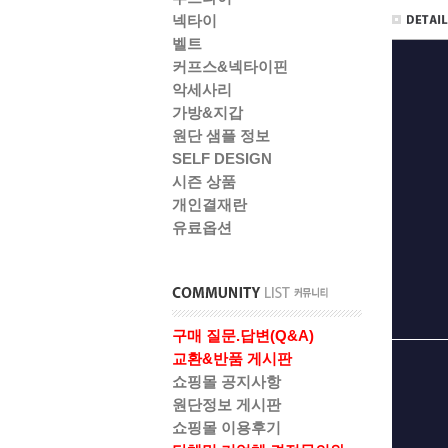
넥타이
벨트
커프스&넥타이핀
악세사리
가방&지갑
원단 샘플 정보
SELF DESIGN
시즌 상품
개인결재란
유료옵션
구매 질문.답변(Q&A)
교환&반품 게시판
쇼핑몰 공지사항
원단정보 게시판
쇼핑몰 이용후기