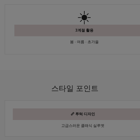
☀️
3계절 활용
봄 · 여름 · 초가을
스타일 포인트
📏 투턱 디자인
고급스러운 클래식 실루엣