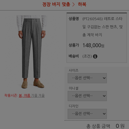
정장 바지 맞춤
하복
상품명
(PT260548) 레트로 스타
일 구김없는 스판 팬츠, 맞
춤 제작 바지
148,000
상품가
원
배송비
(조건)
사이즈
이니셜
착용시즌:
봄, 여름
가을 겨울
디자인
0
원
총 상품 금액