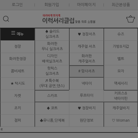
로그인
회원가입
마이페이지
최근본상품
♠ 솔리드
메뉴
♥ 정장셔츠
슈즈
실크셔츠
화려한
정장
캐주얼 셔츠
가방&지갑
무늬 실크셔츠
디자인
화려한
화려한정장
벨트
배색실크셔츠
캐주얼셔츠
핫픽스
콤비세트
# 망사셔츠
모자
실크셔츠
♬ 특수복
★ 턱시도
넥타이
액세서리
(무대.공연,댄스)
커프스&
루프타이
자켓
스카프
넥타이핀
조끼
♠ 코트
♥ 정장바지
캐주얼바지
점퍼
♣유니폼,단체복
원단정보
♡ Woman
ㅌ