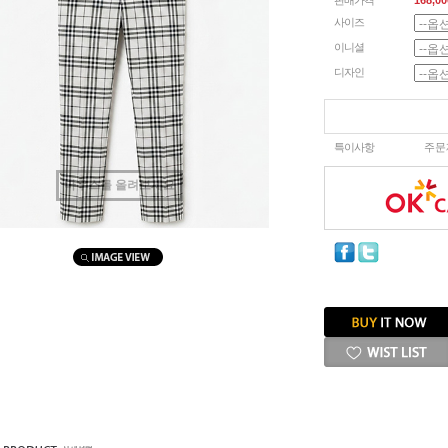
판매가격
168,00
사이즈
이니셜
디자인
특이사항
주문
마우스를 올려보세요