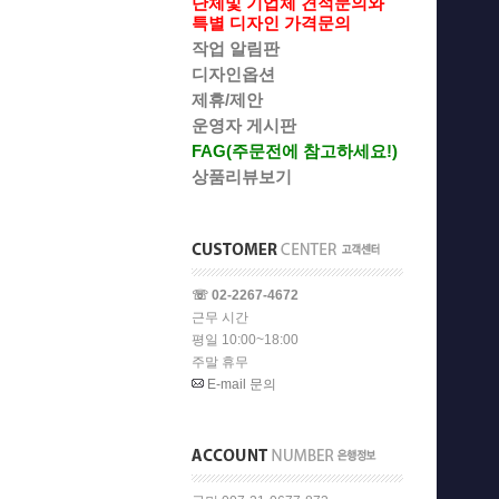
단체및 기업체 견적문의와
특별 디자인 가격문의
작업 알림판
디자인옵션
제휴/제안
운영자 게시판
FAG(주문전에 참고하세요!)
상품리뷰보기
☏ 02-2267-4672
근무 시간
평일 10:00~18:00
주말 휴무
E-mail 문의