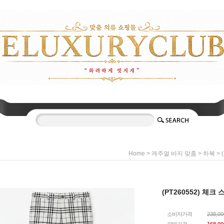
>
>
> 
Home
캐주얼 바지 맞춤
하복
(PT260552) 체
소비자가격
238,0