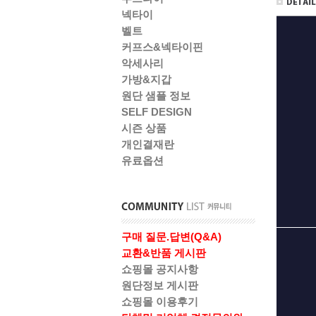
넥타이
벨트
커프스&넥타이핀
악세사리
가방&지갑
원단 샘플 정보
SELF DESIGN
시즌 상품
개인결재란
유료옵션
구매 질문.답변(Q&A)
교환&반품 게시판
쇼핑몰 공지사항
원단정보 게시판
쇼핑몰 이용후기