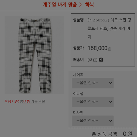
캐주얼 바지 맞춤
하복
상품명
(PT260552) 체크 스판 링
클프리 팬츠, 맞춤 제작 바
지
168,000
상품가
원
배송비
(조건)
사이즈
이니셜
착용시즌:
봄
여름
가을 겨울
디자인
0
원
총 상품 금액