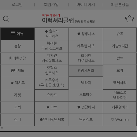
로그인
회원가입
마이페이지
최근본상품
♠ 솔리드
메뉴
♥ 정장셔츠
슈즈
실크셔츠
화려한
정장
캐주얼 셔츠
가방&지갑
무늬 실크셔츠
디자인
화려한
화려한정장
벨트
배색실크셔츠
캐주얼셔츠
핫픽스
콤비세트
# 망사셔츠
모자
실크셔츠
♬ 특수복
★ 턱시도
넥타이
액세서리
(무대.공연,댄스)
커프스&
루프타이
자켓
스카프
넥타이핀
조끼
♠ 코트
♥ 정장바지
캐주얼바지
점퍼
♣유니폼,단체복
원단정보
♡ Woman
ㅌ