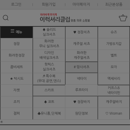
로그인
회원가입
마이페이지
최근본상품
♠ 솔리드
메뉴
♥ 정장셔츠
슈즈
실크셔츠
화려한
정장
캐주얼 셔츠
가방&지갑
무늬 실크셔츠
디자인
화려한
화려한정장
벨트
배색실크셔츠
캐주얼셔츠
핫픽스
콤비세트
# 망사셔츠
모자
실크셔츠
♬ 특수복
★ 턱시도
넥타이
액세서리
(무대.공연,댄스)
커프스&
루프타이
자켓
스카프
넥타이핀
조끼
♠ 코트
♥ 정장바지
캐주얼바지
점퍼
♣유니폼,단체복
원단정보
♡ Woman
ㅌ