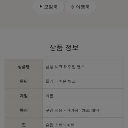
🍷 모임룩
✈️ 여행룩
상품 정보
상품명
남성 체크 캐주얼 팬츠
원단
폴리 레이온 체크
계절
여름
특징
구김 적음 · 가벼움 · 체크 패턴
핏
슬림 스트레이트