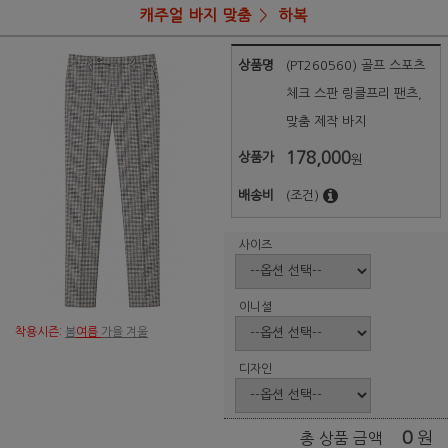
캐주얼 바지 맞춤
하복
상품명
(PT260560) 골프 스포츠
체크 스판 링클프리 팬츠,
맞춤 제작 바지
178,000
상품가
원
배송비
(조건)
사이즈
이니셜
착용시즌:
봄
여름
가을 겨울
디자인
0
원
총 상품 금액