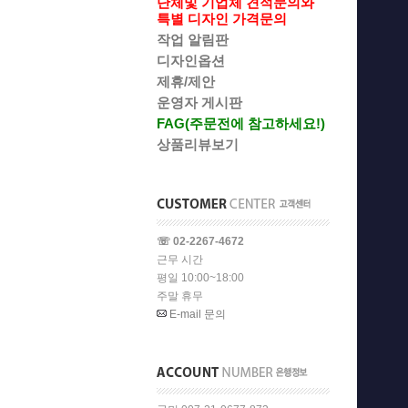
단체및 기업체 견적문의와
특별 디자인 가격문의
작업 알림판
디자인옵션
제휴/제안
운영자 게시판
FAG(주문전에 참고하세요!)
상품리뷰보기
☏ 02-2267-4672
근무 시간
평일 10:00~18:00
주말 휴무
E-mail 문의