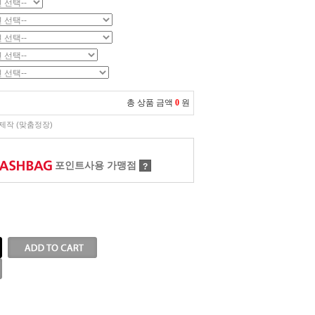
총 상품 금액
0
원
제작 (맞춤정장)
포인트사용 가맹점
?