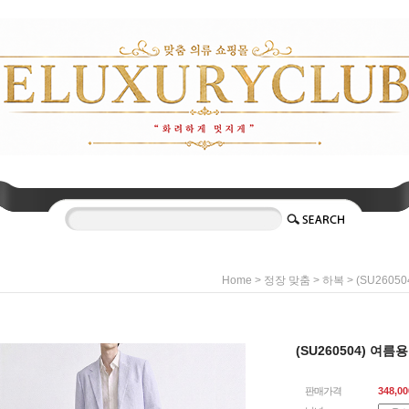
>
>
> (SU260
Home
정장 맞춤
하복
(SU260504) 여
판매가격
348,00