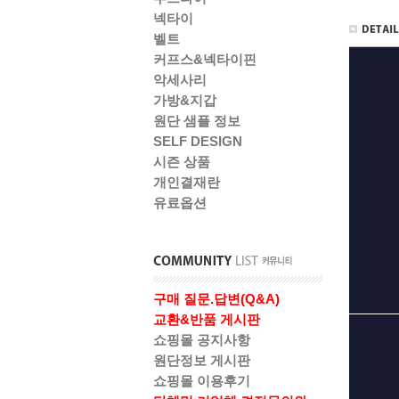
넥타이
벨트
커프스&넥타이핀
악세사리
가방&지갑
원단 샘플 정보
SELF DESIGN
시즌 상품
개인결재란
유료옵션
구매 질문.답변(Q&A)
교환&반품 게시판
쇼핑몰 공지사항
원단정보 게시판
쇼핑몰 이용후기