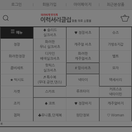
로그인
회원가입
마이페이지
최근본상품
♠ 솔리드
메뉴
♥ 정장셔츠
슈즈
실크셔츠
화려한
정장
캐주얼 셔츠
가방&지갑
무늬 실크셔츠
디자인
화려한
화려한정장
벨트
배색실크셔츠
캐주얼셔츠
핫픽스
콤비세트
# 망사셔츠
모자
실크셔츠
♬ 특수복
★ 턱시도
넥타이
액세서리
(무대.공연,댄스)
커프스&
루프타이
자켓
스카프
넥타이핀
조끼
♠ 코트
♥ 정장바지
캐주얼바지
점퍼
♣유니폼,단체복
원단정보
♡ Woman
ㅌ