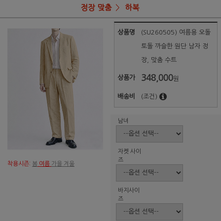
정장 맞춤
하복
상품명
(SU260505) 여름용 오돌
토돌 까슬한 원단 남자 정
장, 맞춤 수트
348,000
상품가
원
배송비
(조건)
남녀
자켓 사이
즈
착용시즌:
봄
여름
가을 겨울
바지사이
즈